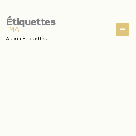
Étiquettes
Aller
IMA
au
contenu
Aucun Étiquettes