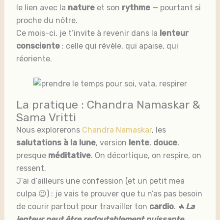
le lien avec la
nature
et son
rythme
— pourtant si
proche du nôtre.
Ce mois-ci, je t’invite à revenir dans la
lenteur
consciente
: celle qui révèle, qui apaise, qui
réoriente.
La pratique : Chandra Namaskar &
Sama Vritti
Nous explorerons
Chandra Namaskar
, les
salutations à la lune
, version
lente
,
douce
,
presque
méditative
. On décortique, on respire, on
ressent.
J’ai d’ailleurs une confession (et un petit mea
culpa 😉) : je vais te prouver que tu n’as pas besoin
de courir partout pour travailler ton
cardio
. 🔥
La
lenteur peut être redoutablement puissante.