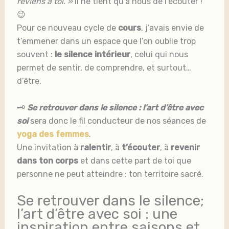
reviens à toi. »
Il ne tient qu’à nous de l’écouter !
😉
Pour ce nouveau cycle de
cours
, j’avais envie de
t’emmener dans un espace que l’on oublie trop
souvent :
le silence intérieur
, celui qui nous
permet de sentir, de comprendre, et surtout…
d’être.
🗝️
Se retrouver dans le silence : l’art d’être avec
soi
sera donc le fil conducteur de nos séances de
yoga des femmes
.
Une invitation à
ralentir
, à
t’écouter
, à
revenir
dans ton corps
et dans cette part de toi que
personne ne peut atteindre : ton territoire sacré.
Se retrouver dans le silence;
l’art d’être avec soi : une
inspiration entre saisons et